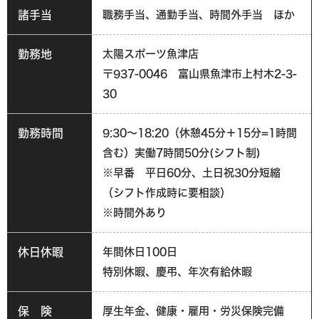
諸手当
職務手当、通勤手当、時間外手当 ほか
勤務地
太陽スポーツ魚津店
〒937-0046 富山県魚津市上村木2-3-
30
勤務時間
9:30～18:20（休憩45分＋15分=1時間
含む）実働7時間50分(シフト制)
※早番 平日60分、土日祝30分短縮
（シフト作成時に要相談）
※時間外あり
休日休暇
年間休日100日
特別休暇、慶弔、年次有給休暇
保 険
厚生年金、健康・雇用・労災保険完備