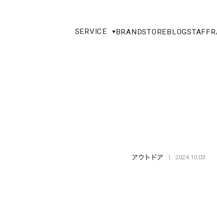
SERVICE
BRAND
STORE
BLOG
STAFF
R
2024.10.03
アウトドア