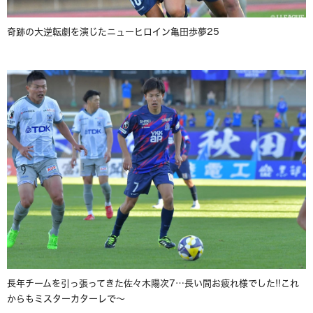
奇跡の大逆転劇を演じたニューヒロイン亀田歩夢25
長年チームを引っ張ってきた佐々木陽次7…長い間お疲れ様でした!!これ
からもミスターカターレで～